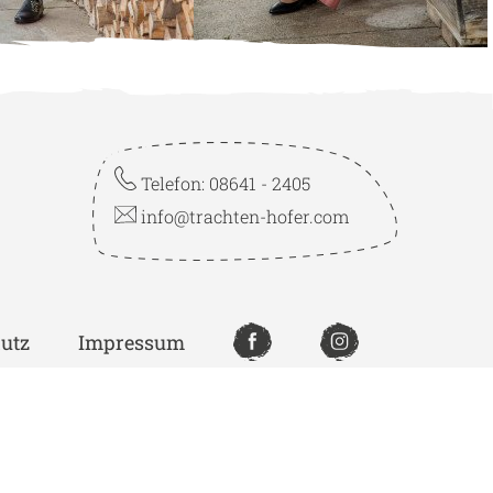
Telefon: 08641 - 2405
info@trachten-hofer.com
utz
Impressum